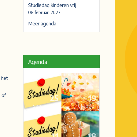
Studiedag kinderen vrij
08 februari 2027
Meer agenda
Agenda
 het
 of
25
19
september
oktober
11
18