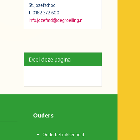
St. Jozefschool
t: 0182 372 600
info.jozefmd@degroeiling.nl
Deel deze pagina
Ouders
Ouderbetrokkenheid