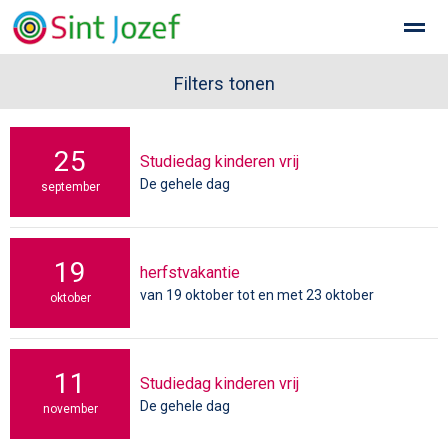
Welkom bij Sint Jozef school voor katholiek basisonderwijs
Filters tonen
25
Studiedag kinderen vrij
Home
Zoeken
Nieuws
Agenda
Fo
De gehele dag
september
19
herfstvakantie
van 19 oktober tot en met 23 oktober
oktober
11
Studiedag kinderen vrij
De gehele dag
november