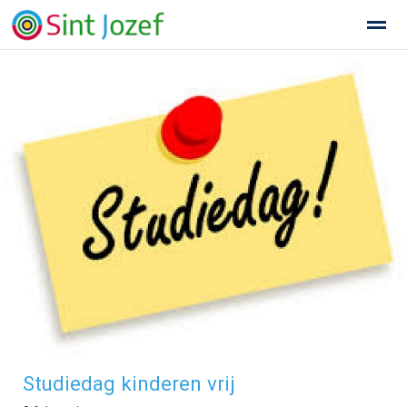
Welkom bij Sint Jozef school voor katholiek basisonderwijs
Home
Zoeken
Nieuws
Agenda
Fo
Studiedag kinderen vrij