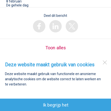
8 februari
De gehele dag
Deel dit bericht
Toon alles
Deze website maakt gebruik van cookies
St. Jozefschool
Oudersvrucht 3
2841 LN
Moordrecht
Deze website maakt gebruik van functionele en anonieme
analytische cookies om de website correct te laten werken en
te verbeteren.
Open desktopversie
Ziber DS4
Ik begrijp het